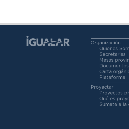
Organización
Quienes So
Secretarias
Mesas provin
Documentos
Carta orgáni
Plataforma
Proyectar
Proyectos p
Qué es proy
Sumate a la 