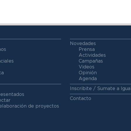
Novedades
mos
Prensa
Actividades
ciales
Campañas
Videos
ca
Opinión
Agenda
Inscribite / Sumate a Igua
resentados
Contacto
ectar
elaboración de proyectos