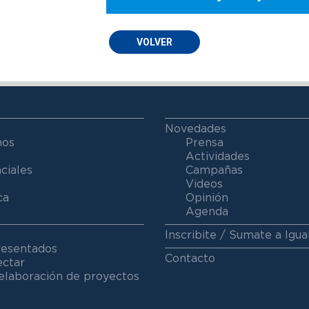
VOLVER
Novedades
mos
Prensa
Actividades
ciales
Campañas
Videos
ca
Opinión
Agenda
Inscribite / Sumate a Igua
resentados
Contacto
ectar
elaboración de proyectos