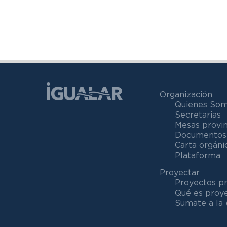
Organización
Quienes So
Secretarias
Mesas provin
Documentos
Carta orgáni
Plataforma
Proyectar
Proyectos p
Qué es proy
Sumate a la 