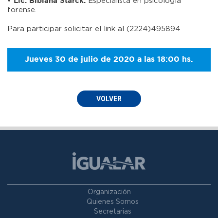
Especialista en psicología
• Lic. Bibiana Starck:
forense.
Para participar solicitar el link al (2224)495894
Jueves 30 de julio de 2020 a las 18:00 hs.
VOLVER
Organización
Quienes Somos
Secretarias