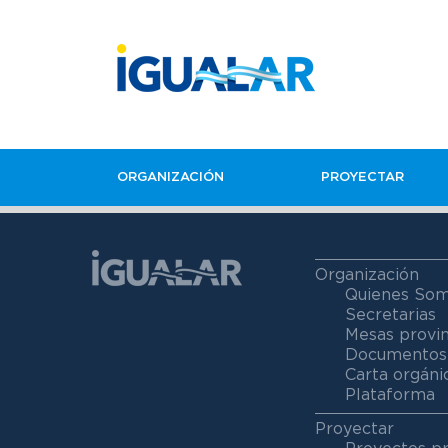
ORGANIZACIÓN
PROYECTAR
Organización
Quienes So
Secretarias
Mesas provin
Documentos
Carta orgáni
Plataforma
Proyectar