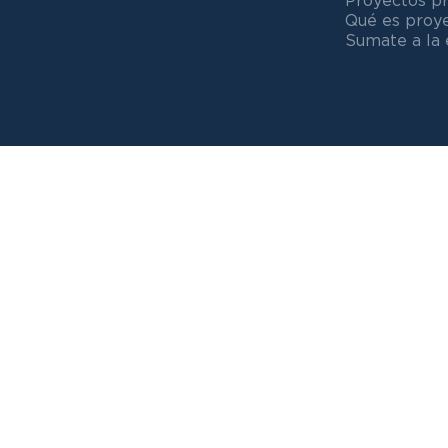
Proyectos p
Qué es proy
Sumate a la 