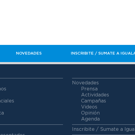
NOVEDADES
INSCRIBITE / SUMATE A IGUAL
Novedades
mos
Prensa
Actividades
ciales
Campañas
Videos
ca
Opinión
Agenda
Inscribite / Sumate a Igua