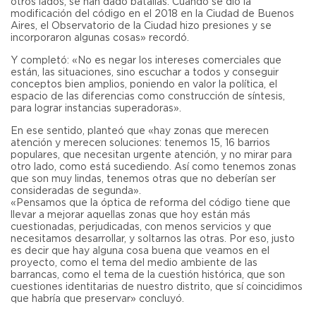
otros lados, se han dado batallas. Cuando se dio la
modificación del código en el 2018 en la Ciudad de Buenos
Aires, el Observatorio de la Ciudad hizo presiones y se
incorporaron algunas cosas» recordó.
Y completó: «No es negar los intereses comerciales que
están, las situaciones, sino escuchar a todos y conseguir
conceptos bien amplios, poniendo en valor la política, el
espacio de las diferencias como construcción de síntesis,
para lograr instancias superadoras».
En ese sentido, planteó que «hay zonas que merecen
atención y merecen soluciones: tenemos 15, 16 barrios
populares, que necesitan urgente atención, y no mirar para
otro lado, como está sucediendo. Así como tenemos zonas
que son muy lindas, tenemos otras que no deberían ser
consideradas de segunda».
«Pensamos que la óptica de reforma del código tiene que
llevar a mejorar aquellas zonas que hoy están más
cuestionadas, perjudicadas, con menos servicios y que
necesitamos desarrollar, y soltarnos las otras. Por eso, justo
es decir que hay alguna cosa buena que veamos en el
proyecto, como el tema del medio ambiente de las
barrancas, como el tema de la cuestión histórica, que son
cuestiones identitarias de nuestro distrito, que sí coincidimos
que habría que preservar» concluyó.