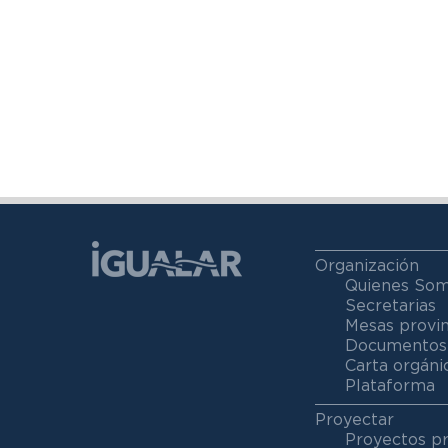
Organización
Quienes So
Secretarias
Mesas provin
Documentos
Carta orgáni
Plataforma
Proyectar
Proyectos p