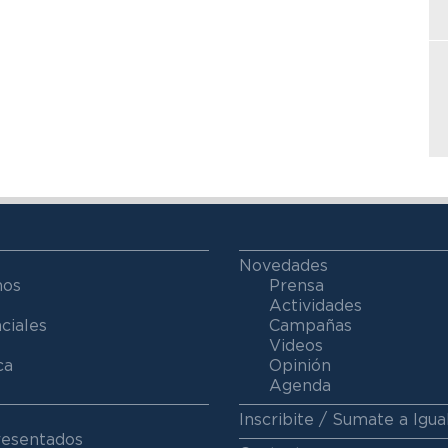
Novedades
mos
Prensa
Actividades
ciales
Campañas
Videos
ca
Opinión
Agenda
Inscribite / Sumate a Igua
resentados