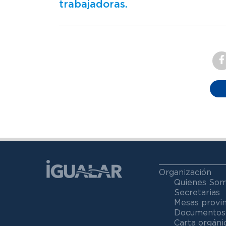
trabajadoras.
Organización
Quienes So
Secretarias
Mesas provin
Documentos
Carta orgáni