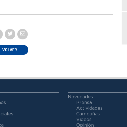
VOLVER
Novedades
mos
Prensa
Actividades
ciales
Campañas
Videos
ca
Opinión